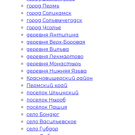
город Пермь
город Соликамск
город Сольвычегодск
город Усолье
деревня Антипина
деревня Верх-Боровая
деревня Вильва
деревня Лекмартово
деревня Монастырь
деревня Нижняя Язьва
Красновишерский район
Пермский край
поселок Ильинский
поселок Ныроб
посёлок Пашия
село Бондюг
село Васильевское
село Губдор