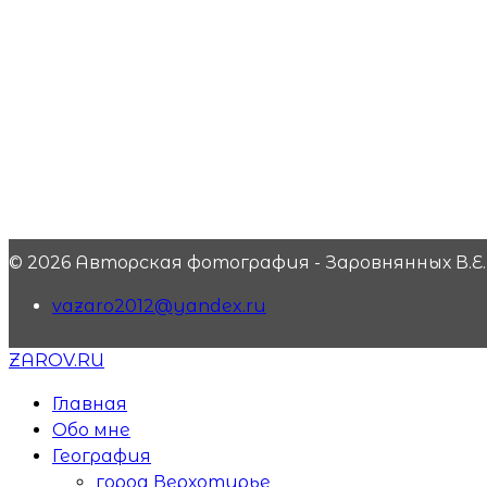
© 2026 Авторская фотография - Заровнянных В.Е.
vazaro2012@yandex.ru
ZAROV.RU
Главная
Обо мне
География
город Верхотурье