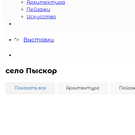
село Усть-Вымь
Архитектура
Пейзажи
Искусство
Выставки
">
село Пыскор
Показать все
Архитектура
Пейза