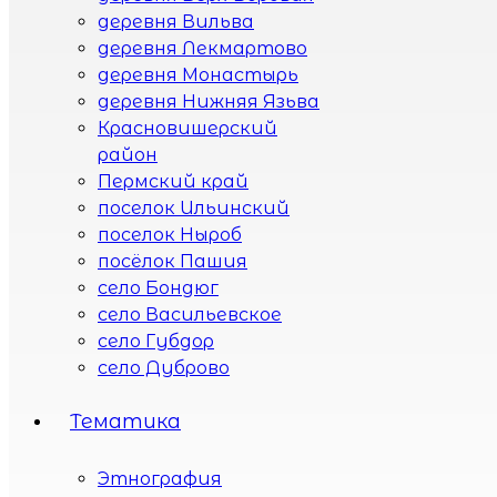
деревня Вильва
деревня Лекмартово
деревня Монастырь
деревня Нижняя Язьва
Красновишерский
район
Пермский край
поселок Ильинский
поселок Ныроб
посёлок Пашия
село Бондюг
село Васильевское
село Губдор
село Дуброво
село Ленва
Тематика
село Лимеж
село Нижний Шакшер
село Пыскор
Этнография