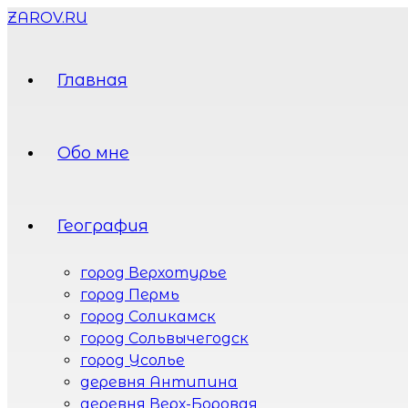
ZAROV.RU
Главная
Обо мне
География
город Верхотурье
город Пермь
город Соликамск
город Сольвычегодск
город Усолье
деревня Антипина
деревня Верх-Боровая