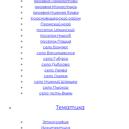
деревня Лекмартово
деревня Монастырь
деревня Нижняя Язьва
Красновишерский район
Пермский край
поселок Ильинский
поселок Ныроб
посёлок Пашия
село Бондюг
село Васильевское
село Губдор
село Дуброво
село Ленва
село Лимеж
село Нижний Шакшер
село Пыскор
село Усть-Вымь
Тематика
Этнография
Архитектура