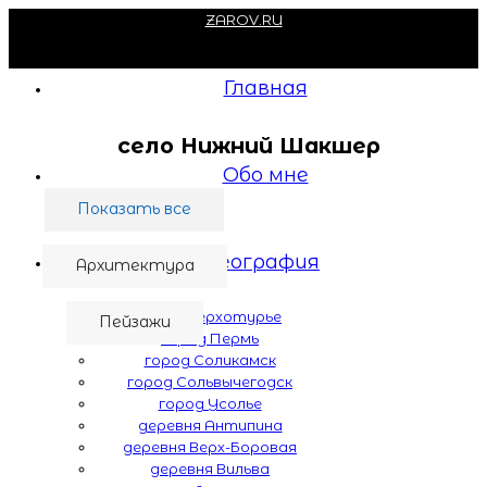
ZAROV.RU
Главная
село Нижний Шакшер
Обо мне
Показать все
География
Архитектура
город Верхотурье
Пейзажи
город Пермь
город Соликамск
город Сольвычегодск
город Усолье
деревня Антипина
деревня Верх-Боровая
деревня Вильва