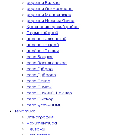
деревня Вильва
деревня Лекмартово
деревня Монастырь
деревня Нижняя Язьва
Красновишерский район
Пермский край
поселок Ильинский
поселок Ныроб
посёлок Пашия
село Бондюг
село Васильевское
село Губдор
село Дуброво
село Ленва
село Лимеж
село Нижний Шакшер
село Пыскор
село Усть-Вымь
Тематика
Этнография
Архитектура
Пейзажи