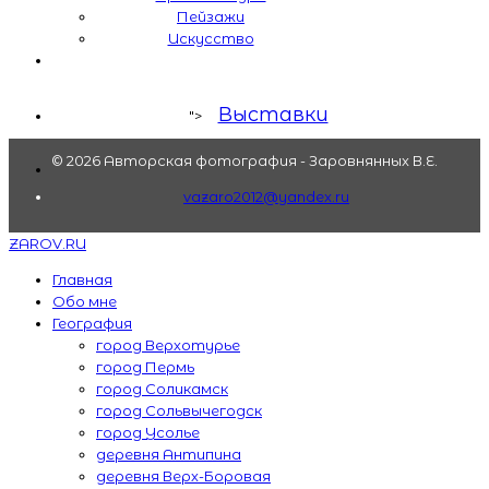
Пейзажи
Искусство
Выставки
">
© 2026 Авторская фотография - Заровнянных В.Е.
vazaro2012@yandex.ru
ZAROV.RU
Главная
Обо мне
География
город Верхотурье
город Пермь
город Соликамск
город Сольвычегодск
город Усолье
деревня Антипина
деревня Верх-Боровая