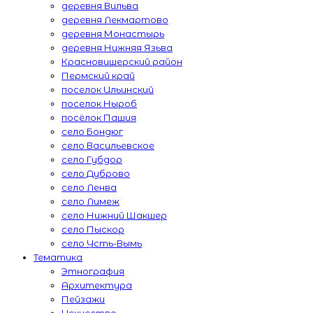
деревня Вильва
деревня Лекмартово
деревня Монастырь
деревня Нижняя Язьва
Красновишерский район
Пермский край
поселок Ильинский
поселок Ныроб
посёлок Пашия
село Бондюг
село Васильевское
село Губдор
село Дуброво
село Ленва
село Лимеж
село Нижний Шакшер
село Пыскор
село Усть-Вымь
Тематика
Этнография
Архитектура
Пейзажи