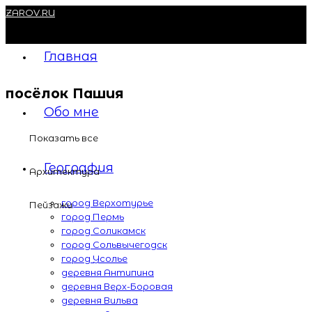
ZAROV.RU
Главная
посёлок Пашия
Обо мне
Показать все
География
Архитектура
город Верхотурье
Пейзажи
город Пермь
город Соликамск
город Сольвычегодск
город Усолье
деревня Антипина
деревня Верх-Боровая
деревня Вильва