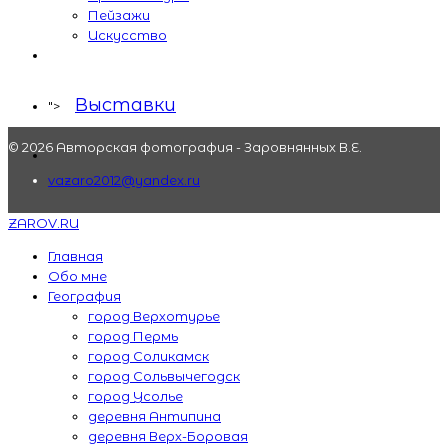
Пейзажи
Искусство
Выставки
">
© 2026 Авторская фотография - Заровнянных В.Е.
vazaro2012@yandex.ru
ZAROV.RU
Главная
Обо мне
География
город Верхотурье
город Пермь
город Соликамск
город Сольвычегодск
город Усолье
деревня Антипина
деревня Верх-Боровая