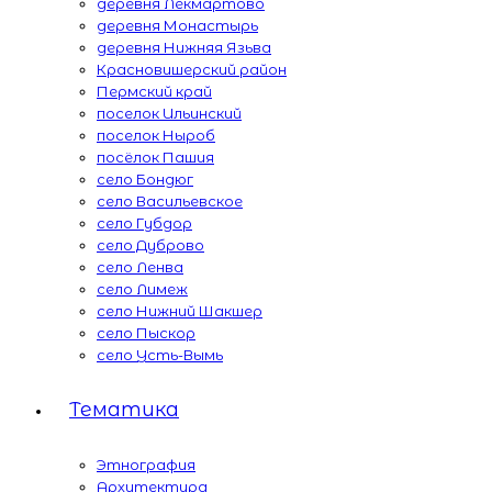
деревня Лекмартово
деревня Монастырь
деревня Нижняя Язьва
Красновишерский район
Пермский край
поселок Ильинский
поселок Ныроб
посёлок Пашия
село Бондюг
село Васильевское
село Губдор
село Дуброво
село Ленва
село Лимеж
село Нижний Шакшер
село Пыскор
село Усть-Вымь
Тематика
Этнография
Архитектура