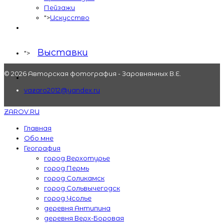
Пейзажи
">
Искусство
Выставки
">
© 2026 Авторская фотография - Заровнянных В.Е.
vazaro2012@yandex.ru
ZAROV.RU
Главная
Обо мне
География
город Верхотурье
город Пермь
город Соликамск
город Сольвычегодск
город Усолье
деревня Антипина
деревня Верх-Боровая