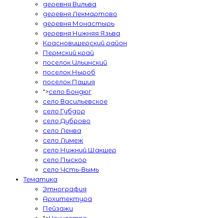
деревня Вильва
деревня Лекмартово
деревня Монастырь
деревня Нижняя Язьва
Красновишерский район
Пермский край
поселок Ильинский
поселок Ныроб
посёлок Пашия
">
село Бондюг
село Васильевское
село Губдор
село Дуброво
село Ленва
село Лимеж
село Нижний Шакшер
село Пыскор
село Усть-Вымь
Тематика
Этнография
Архитектура
Пейзажи