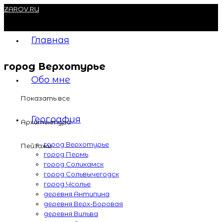
ZAROV.RU
Главная
город Верхотурье
Обо мне
Показать все
География
Архитектура
город Верхотурье
Пейзажи
город Пермь
город Соликамск
город Сольвычегодск
город Усолье
деревня Антипина
деревня Верх-Боровая
деревня Вильва