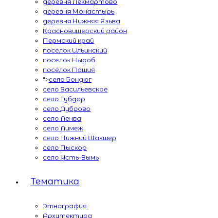
деревня Лекмартово
деревня Монастырь
деревня Нижняя Язьва
Красновишерский район
Пермский край
поселок Ильинский
поселок Ныроб
посёлок Пашия
">
село Бондюг
село Васильевское
село Губдор
село Дуброво
село Ленва
село Лимеж
село Нижний Шакшер
село Пыскор
село Усть-Вымь
Тематика
Этнография
Архитектура