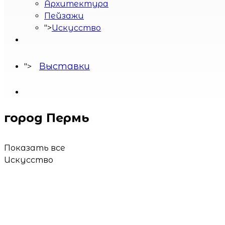
село Усть-Вымь
Архитектура
Пейзажи
">
Искусство
Выставки
">
город Пермь
Показать все
Искусство