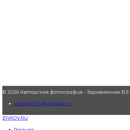
© 2026 Авторская фотография - Заровнянных В.Е.
vazaro2012@yandex.ru
ZAROV.RU
Главная