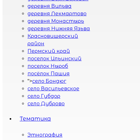
деревня Вильва
деревня Лекмартово
деревня Монастырь
деревня Нижняя Язьва
Красновишерский
район
Пермский край
поселок Ильинский
поселок Ныроб
посёлок Пашия
">
село Бондюг
село Васильевское
село Губдор
село Дуброво
село Ленва
Тематика
село Лимеж
село Нижний Шакшер
село Пыскор
Этнография