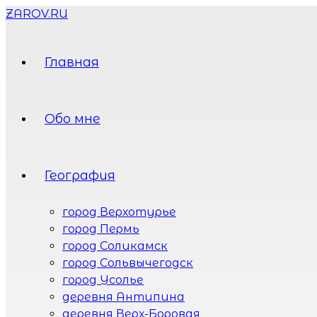
ZAROV.RU
Главная
Обо мне
География
город Верхотурье
город Пермь
город Соликамск
город Сольвычегодск
город Усолье
деревня Антипина
деревня Верх-Боровая