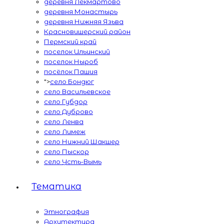
деревня Лекмартово
деревня Монастырь
деревня Нижняя Язьва
Красновишерский район
Пермский край
поселок Ильинский
поселок Ныроб
посёлок Пашия
">
село Бондюг
село Васильевское
село Губдор
село Дуброво
село Ленва
село Лимеж
село Нижний Шакшер
село Пыскор
село Усть-Вымь
Тематика
Этнография
Архитектура