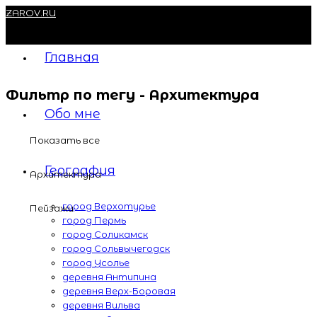
ZAROV.RU
Главная
Фильтр по тегу -
Архитектура
Обо мне
Показать все
География
Архитектура
город Верхотурье
Пейзажи
город Пермь
город Соликамск
город Сольвычегодск
город Усолье
деревня Антипина
деревня Верх-Боровая
деревня Вильва