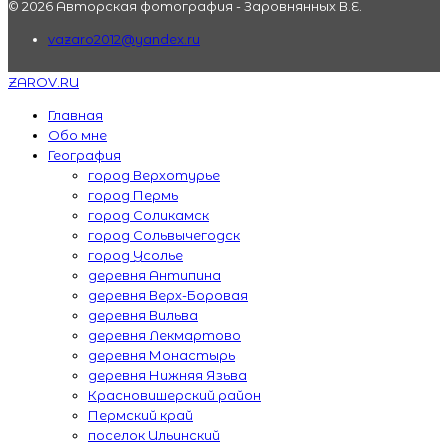
© 2026 Авторская фотография - Заровнянных В.Е.
vazaro2012@yandex.ru
ZAROV.RU
Главная
Обо мне
География
город Верхотурье
город Пермь
город Соликамск
город Сольвычегодск
город Усолье
деревня Антипина
деревня Верх-Боровая
деревня Вильва
деревня Лекмартово
деревня Монастырь
деревня Нижняя Язьва
Красновишерский район
Пермский край
поселок Ильинский